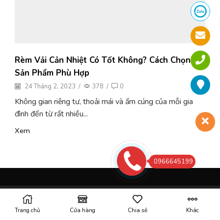
Rèm Vải Cản Nhiệt Có Tốt Không? Cách Chọn
Sản Phẩm Phù Hợp
24 Tháng 2, 2023
/
378
/
0
Không gian riêng tư, thoải mái và ấm cúng của mỗi gia
đình đến từ rất nhiều...
Xem
0966645199
© Created by
8theme
- Power Elite ThemeForest Author.
Trang chủ
Cửa hàng
Chia sẻ
Khác