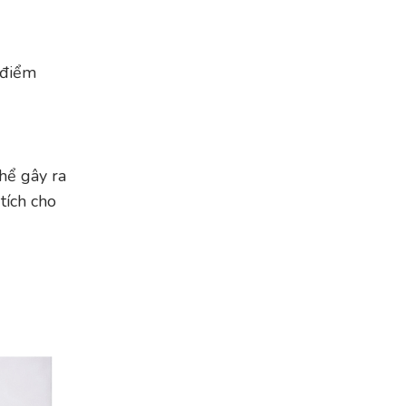
 điểm
hể gây ra
tích cho