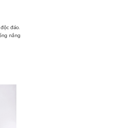
 độc đáo.
hống nắng