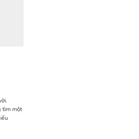
ời.
g tìm một
hiểu