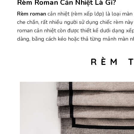
Rèm Roman Cản Nhiệt Là Gì?
Rèm roman
cản nhiệt (rèm xếp lớp) là loại màn 
che chắn, rất nhiều người sử dụng chiếc rèm nà
roman cản nhiệt còn được thiết kế dưới dạng xế
dàng, bằng cách kéo hoặc thả từng mảnh màn nh