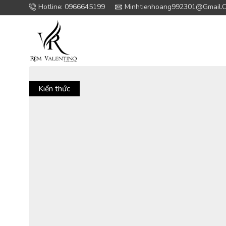
Hotline: 0966645199
Minhtienhoang992301@gmail.
Kiến thức