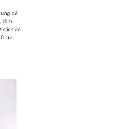
 dùng để
ế, rèm
t cách dễ
40 cm.