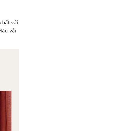
chất vải
Màu vải