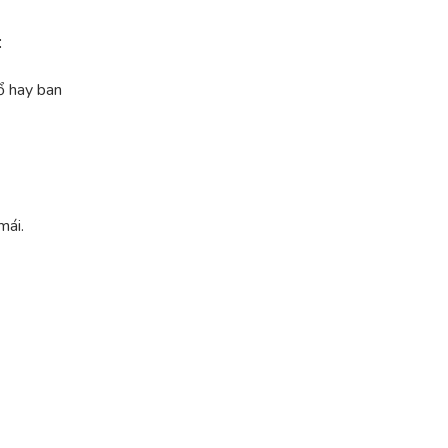
:
ổ hay ban
mái.