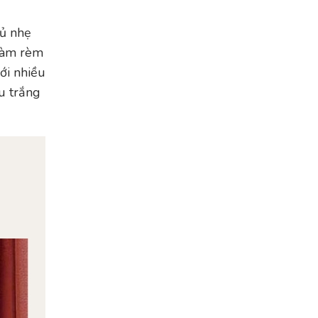
rủ nhẹ
làm rèm
ới nhiều
u trắng