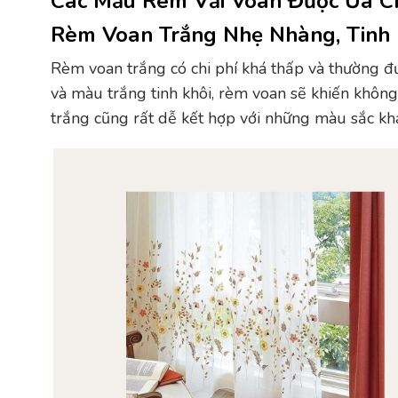
Các Mẫu Rèm Vải Voan Được Ưa C
Rèm Voan Trắng Nhẹ Nhàng, Tinh 
Rèm voan trắng có chi phí khá thấp và thường đư
và màu trắng tinh khôi, rèm voan sẽ khiến không
trắng cũng rất dễ kết hợp với những màu sắc kh