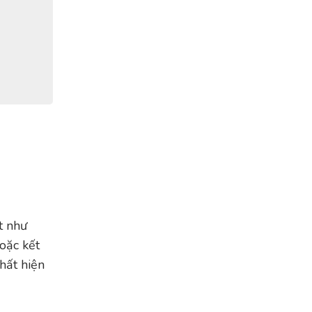
t như
hoặc kết
hất hiện