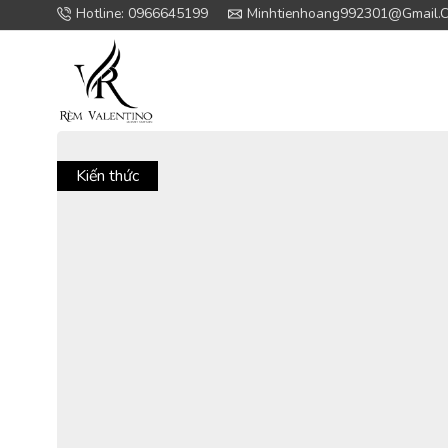
Hotline: 0966645199
Minhtienhoang992301@gmail.
Kiến thức