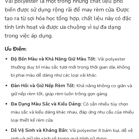
Vải polyester là một trong những chất liệu phổ
biến được sử dụng rộng rãi để may rèm cửa. Được
tạo ra từ sợi hóa học tổng hợp, chất liệu này có đặc
tính linh hoạt và được ưa chuộng vì sự đa dạng
trong việc áp dụng.
Ưu Điểm:
Độ Bền Màu và Khả Năng Giữ Màu Tốt:
Vải polyester
thường duy trì màu sắc tươi mới trong thời gian dài, không
bị phai màu dễ dàng như các loại vải khác.
Đàn Hồi và Giữ Nếp Rèm Tốt:
Khả năng không co giãn và
giữ nếp rèm tốt, giúp rèm luôn trông gọn gàng.
Đa Dạng Màu Sắc và Kiểu Dáng:
Có sẵn nhiều tùy chọn
màu sắc và kiểu dáng khác nhau, đáp ứng nhu cầu của nhiều
loại thiết kế rèm cửa.
Dễ Vệ Sinh và Kháng Bẩn:
Vải polyester ít bám bụi, dễ vệ
sinh và giữ gìn sạch sẽ trong quá trình sử dụng.