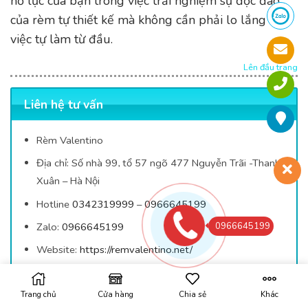
nỗ lực của bạn trong việc trải nghiệm sự độc đáo
của rèm tự thiết kế mà không cần phải lo lắng về
việc tự làm từ đầu.
Lên đầu trang
Liên hệ tư vấn
Rèm Valentino
Địa chỉ:
Số nhà 99, tổ 57 ngõ 477 Nguyễn Trãi -Thanh
Xuân – Hà Nội
Hotline
0342319999
–
0966645199
0966645199
Zalo:
0966645199
Website:
https://remvalentino.net/
Trang chủ
Cửa hàng
Chia sẻ
Khác