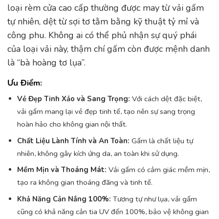
loại rèm cửa cao cấp thường được may từ vải gấm
tự nhiên, dệt từ sợi tơ tằm bằng kỹ thuật tỷ mỉ và
công phu. Không ai có thể phủ nhận sự quý phái
của loại vải này, thậm chí gấm còn được mệnh danh
là “bà hoàng tơ lụa”.
Ưu Điểm:
Vẻ Đẹp Tinh Xảo và Sang Trọng:
Với cách dệt đặc biệt,
vải gấm mang lại vẻ đẹp tinh tế, tạo nên sự sang trọng
hoàn hảo cho không gian nội thất.
Chất Liệu Lành Tính và An Toàn:
Gấm là chất liệu tự
nhiên, không gây kích ứng da, an toàn khi sử dụng.
Mềm Mịn và Thoáng Mát:
Vải gấm có cảm giác mềm mịn,
tạo ra không gian thoáng đãng và tinh tế.
Khả Năng Cản Nắng 100%:
Tương tự như lụa, vải gấm
cũng có khả năng cản tia UV đến 100%, bảo vệ không gian