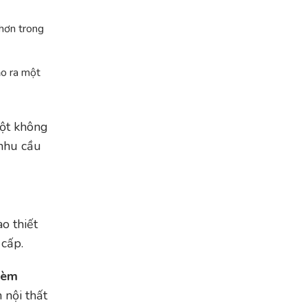
 hơn trong
ạo ra một
một không
 nhu cầu
o thiết
 cấp.
Rèm
 nội thất