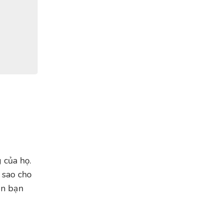
 của họ.
t sao cho
ẫn bạn