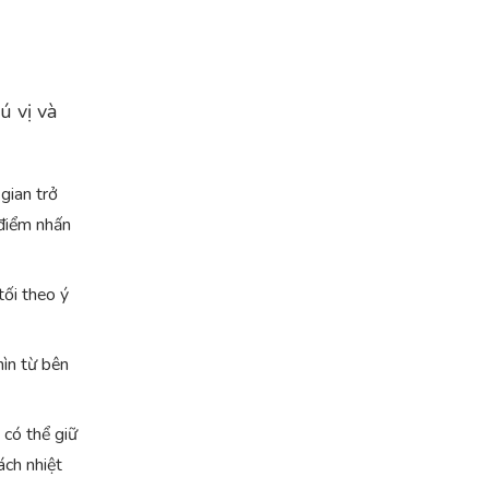
ú vị và
gian trở
 điểm nhấn
ối theo ý
hìn từ bên
 có thể giữ
ách nhiệt