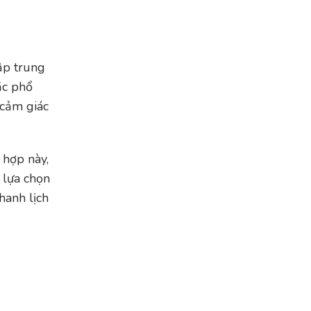
ập trung
ắc phổ
 cảm giác
 hợp này,
 lựa chọn
hanh lịch