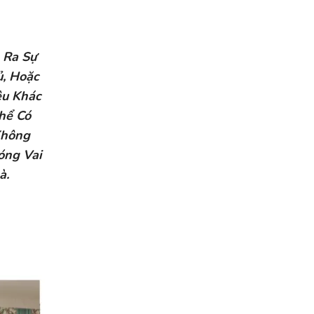
 Ra Sự
, Hoặc
ệu Khác
hể Có
Không
óng Vai
à.