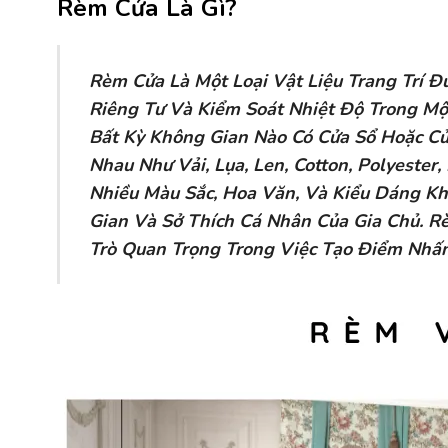
Rèm Cửa Là Gì?
Rèm Cửa Là Một Loại Vật Liệu Trang Trí 
Riêng Tư Và Kiểm Soát Nhiệt Độ Trong Mộ
Bất Kỳ Không Gian Nào Có Cửa Sổ Hoặc Cử
Nhau Như Vải, Lụa, Len, Cotton, Polyeste
Nhiều Màu Sắc, Hoa Văn, Và Kiểu Dáng K
Gian Và Sở Thích Cá Nhân Của Gia Chủ. 
Trò Quan Trọng Trong Việc Tạo Điểm Nhấ