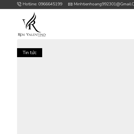
Hotline: 0966645199
Minhtienhoang992301@gmail.
Tin tức