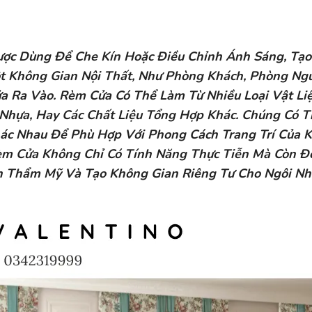
Được Dùng Để Che Kín Hoặc Điều Chỉnh Ánh Sáng, Tạo
t Không Gian Nội Thất, Như Phòng Khách, Phòng Ngủ
a Ra Vào. Rèm Cửa Có Thể Làm Từ Nhiều Loại Vật Li
r, Nhựa, Hay Các Chất Liệu Tổng Hợp Khác. Chúng Có T
hác Nhau Để Phù Hợp Với Phong Cách Trang Trí Của 
Rèm Cửa Không Chỉ Có Tính Năng Thực Tiễn Mà Còn Đ
n Thẩm Mỹ Và Tạo Không Gian Riêng Tư Cho Ngôi Nh