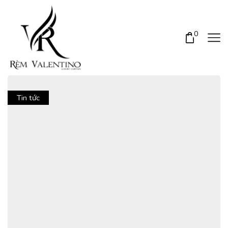
0
Tin tức