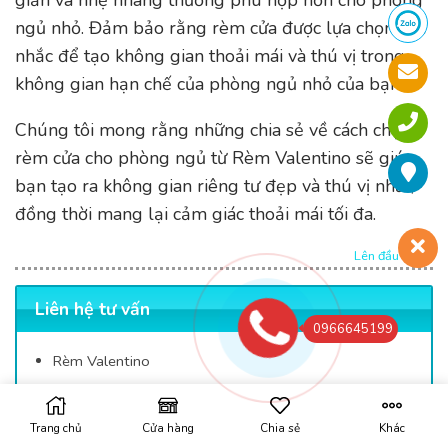
ngủ nhỏ. Đảm bảo rằng rèm cửa được lựa chọn cân
nhắc để tạo không gian thoải mái và thú vị trong
không gian hạn chế của phòng ngủ nhỏ của bạn.
Chúng tôi mong rằng những chia sẻ về cách chọn
rèm cửa cho phòng ngủ từ Rèm Valentino sẽ giúp
bạn tạo ra không gian riêng tư đẹp và thú vị nhất,
đồng thời mang lại cảm giác thoải mái tối đa.
Lên đầu trang
Liên hệ tư vấn
0966645199
Rèm Valentino
Địa chỉ:
Số nhà 99, tổ 57 ngõ 477 Nguyễn Trãi -Thanh
Xuân – Hà Nội
Trang chủ
Cửa hàng
Chia sẻ
Khác